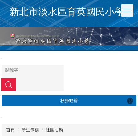
跳
新北市淡水區育英國民小學
到
主
要
內
容
區
:::
搜尋
校務經營
校務經營
:::
公務服務
首頁
學生事務
社團活動