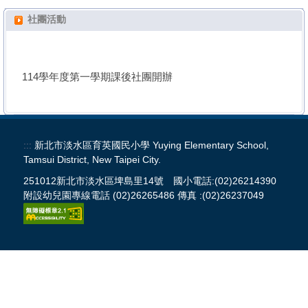
課程專區
社團活動
學生事務
114學年度第一學期課後社團開辦
育英附幼
成果專區
:::
新北市淡水區育英國民小學 Yuying Elementary School,
70週年校慶系列活動專區
Tamsui District, New Taipei City.
251012新北市淡水區埤島里14號 國小電話:(02)26214390
親師交流
附設幼兒園專線電話 (02)26265486 傳真 :(02)26237049
各處室申請表件下載
校外人士協助教學專區