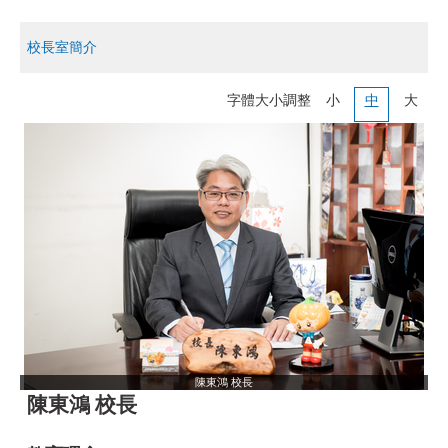
課程專區
校長室簡介
學生事務
字體大小調整
小
中
大
育英附幼
成果專區
70週年校慶系列活動專區
親師交流
各處室申請表件下載
校外人士協助教學專區
陳東鴻 校長
陳東鴻 校長