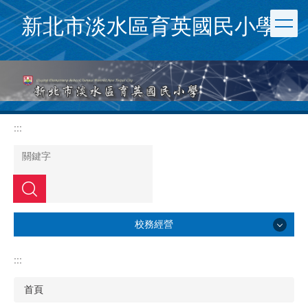
跳
新北市淡水區育英國民小學
到
主
要
內
容
區
:::
搜尋
校務經營
校務經營
:::
公務服務
首頁